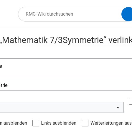
f „Mathematik 7/3Symmetrie“ verlin
e
en ausblenden
Links ausblenden
Weiterleitungen au