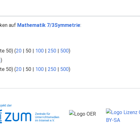
nken auf
Mathematik 7/3Symmetrie
:
te 50
) (
20
|
50
|
100
|
250
|
500
)
s
)
te 50
) (
20
|
50
|
100
|
250
|
500
)